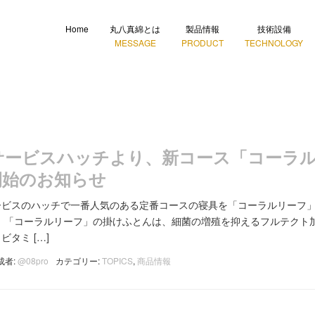
Home
丸八真綿とは
製品情報
技術設備
MESSAGE
PRODUCT
TECHNOLOGY
サービスハッチより、新コース「コーラ
開始のお知らせ
ービスのハッチで一番人気のある定番コースの寝具を「コーラルリーフ
 「コーラルリーフ」の掛けふとんは、細菌の増殖を抑えるフルテクト
タミ […]
成者:
@08pro
カテゴリー:
TOPICS
,
商品情報